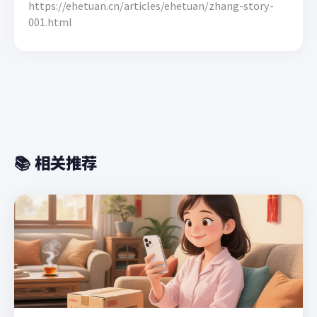
https://ehetuan.cn/articles/ehetuan/zhang-story-
001.html
📚 相关推荐