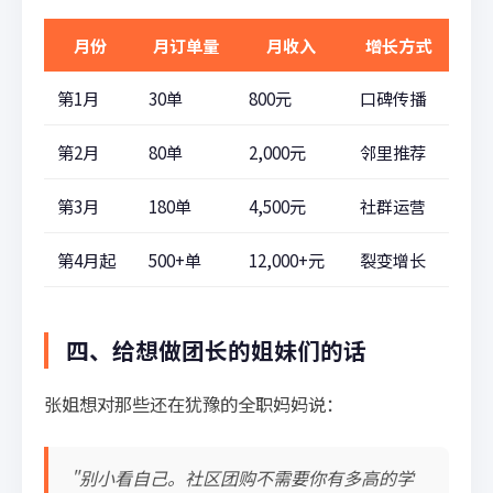
月份
月订单量
月收入
增长方式
第1月
30单
800元
口碑传播
第2月
80单
2,000元
邻里推荐
第3月
180单
4,500元
社群运营
第4月起
500+单
12,000+元
裂变增长
四、给想做团长的姐妹们的话
张姐想对那些还在犹豫的全职妈妈说：
"别小看自己。社区团购不需要你有多高的学