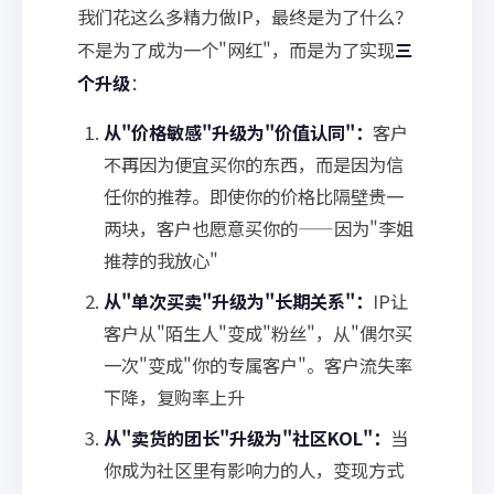
我们花这么多精力做IP，最终是为了什么？
不是为了成为一个"网红"，而是为了实现
三
个升级
：
从"价格敏感"升级为"价值认同"：
客户
不再因为便宜买你的东西，而是因为信
任你的推荐。即使你的价格比隔壁贵一
两块，客户也愿意买你的——因为"李姐
推荐的我放心"
从"单次买卖"升级为"长期关系"：
IP让
客户从"陌生人"变成"粉丝"，从"偶尔买
一次"变成"你的专属客户"。客户流失率
下降，复购率上升
从"卖货的团长"升级为"社区KOL"：
当
你成为社区里有影响力的人，变现方式