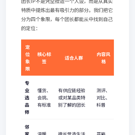
团长IP不是凭空捏造一个人设，而是从真实
特质中提炼出最有吸引力的部分。我们把它
分为四个象限，每个团长都能从中找到自己
的定位：
定
位
核心标
内容风
适合人群
象
签
格
限
专
业
懂货、
有供应链经验
测评、
选
会挑、
或对某品类特
对比、
品
有标准
别了解的团长
科普
师
邻
家
温暖、
擅长营造生活
开箱、