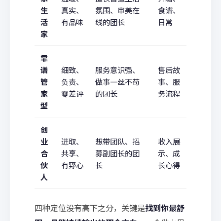
生
真实、
氛围、审美在
食谱、
活
有品味
线的团长
日常
家
靠
谱
细致、
服务意识强、
售后故
管
负责、
做事一丝不苟
事、服
家
零差评
的团长
务流程
型
创
业
进取、
想带团队、招
收入展
合
共享、
募副团长的团
示、成
伙
有野心
长
长心得
人
四种定位没有高下之分，关键是
找到你最舒