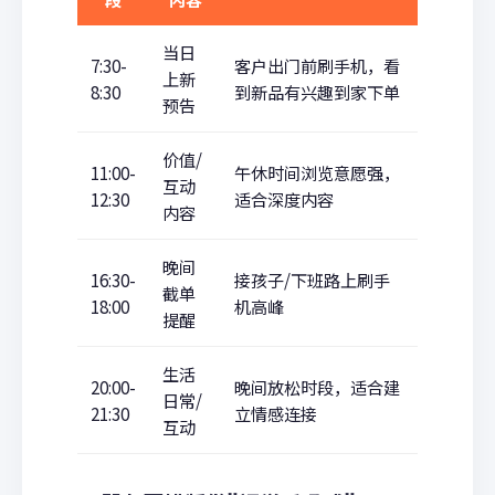
当日
7:30-
客户出门前刷手机，看
上新
8:30
到新品有兴趣到家下单
预告
价值/
11:00-
午休时间浏览意愿强，
互动
12:30
适合深度内容
内容
晚间
16:30-
接孩子/下班路上刷手
截单
18:00
机高峰
提醒
生活
20:00-
晚间放松时段，适合建
日常/
21:30
立情感连接
互动