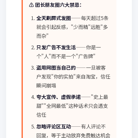
⚠️ 团长朋友圈六大禁忌：
全天刷屏式发圈
——每天超过5条
就会引起反感，"少而精"远胜"多
而杂"
只发广告不发生活
——你是一
个"人"而不是一个"广告牌"
盗用网图当自己的
——一旦被客
户发现"你的实拍"来自淘宝，信任
瞬间崩塌
夸大宣传、虚假承诺
——"史上最
甜""全网最低"这种话术只会透支
信任
忽略评论区互动
——有人评论不
回复，等于主动放弃免费触达机会