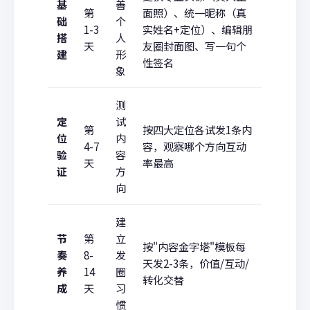
基
善
第
面照）、统一昵称（真
础
个
1-3
实姓名+定位）、编辑朋
搭
人
天
友圈封面图、写一句个
建
形
性签名
象
测
定
试
第
按四大定位各试发1条内
位
内
4-7
容，观察哪个方向互动
验
容
天
率最高
证
方
向
建
节
第
立
按"内容金字塔"模板每
奏
8-
发
天发2-3条，价值/互动/
养
14
圈
转化交替
成
天
习
惯