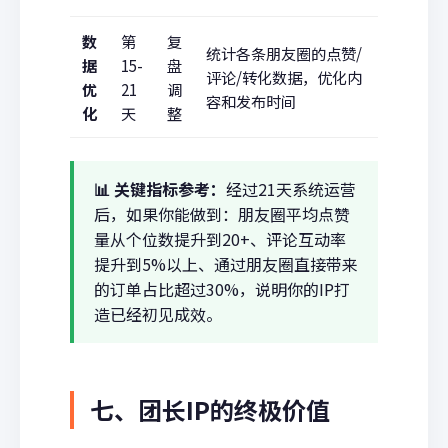
数
第
复
统计各条朋友圈的点赞/
据
15-
盘
评论/转化数据，优化内
优
21
调
容和发布时间
化
天
整
📊 关键指标参考：
经过21天系统运营
后，如果你能做到：朋友圈平均点赞
量从个位数提升到20+、评论互动率
提升到5%以上、通过朋友圈直接带来
的订单占比超过30%，说明你的IP打
造已经初见成效。
七、团长IP的终极价值