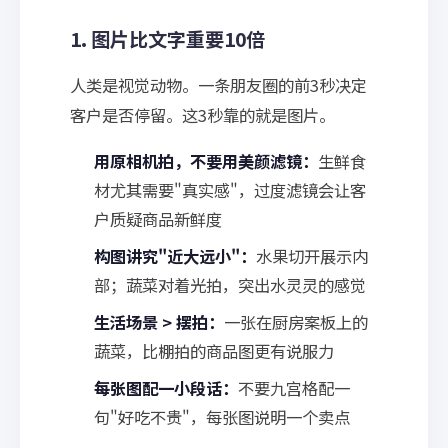
1. 图片比文字重要10倍
人类是视觉动物。一条朋友圈的前3秒决定
客户是否停留。这3秒靠的就是图片。
用原相机拍，不要用美颜滤镜：
生鲜食
材尤其需要"真实感"，过度滤镜会让客
户质疑商品新鲜度
构图讲究"近大远小"：
水果切开展示内
部；蔬菜对着光拍，突出水灵灵的感觉
生活场景 > 摆拍：
一张在厨房案板上的
蔬菜，比棚拍的商品图更有说服力
每张图配一小段话：
不要九宫格配一
句"好吃不贵"，每张图说明一个卖点