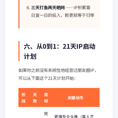
三天打鱼两天晒网
——IP积累靠
日复一日的投入，断更就等于归零
六、从0到1：21天IP启动
计划
如果你之前没有系统性地经营过朋友圈IP，
可以从下面这个21天计划开始：
阶
天
目
关键动作
段
数
标
完
更换专业头像（真人正