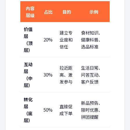
内容
占比
目的
示例
层级
价值
建立专
食材知识、
层
20%
业度和
健康科普、
（顶
信任
选品标准
层）
互动
拉近距
生活日常、
层
30%
离、激
问答互动、
（中
发参与
客户反馈
层）
转化
新品预告、
层
直接促
50%
限时优惠、
（底
成下单
拼团提醒
层）