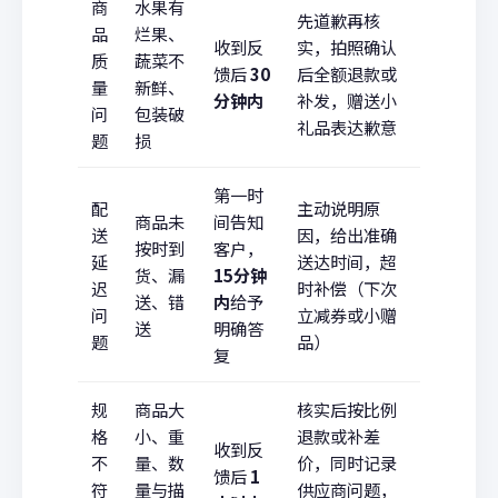
商
水果有
先道歉再核
品
烂果、
收到反
实，拍照确认
质
蔬菜不
馈后
30
后全额退款或
量
新鲜、
分钟内
补发，赠送小
问
包装破
礼品表达歉意
题
损
第一时
配
主动说明原
商品未
间告知
送
因，给出准确
按时到
客户，
延
送达时间，超
货、漏
15分钟
迟
时补偿（下次
送、错
内
给予
问
立减券或小赠
送
明确答
题
品）
复
规
商品大
核实后按比例
格
小、重
退款或补差
收到反
不
量、数
价，同时记录
馈后
1
符
量与描
供应商问题，