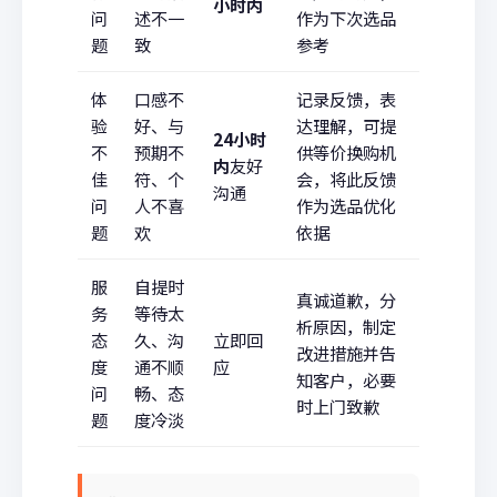
小时内
问
述不一
作为下次选品
题
致
参考
体
口感不
记录反馈，表
验
好、与
达理解，可提
24小时
不
预期不
供等价换购机
内
友好
佳
符、个
会，将此反馈
沟通
问
人不喜
作为选品优化
题
欢
依据
服
自提时
真诚道歉，分
务
等待太
析原因，制定
态
久、沟
立即回
改进措施并告
度
通不顺
应
知客户，必要
问
畅、态
时上门致歉
题
度冷淡