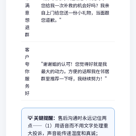
满
您给我一次补救的机会好吗？我亲
意
自上门给您送一份小礼物，当面跟
想
您道歉。"
退
群
客
户
夸
"谢谢姐的认可！您觉得好就是我
你
最大的动力。方便的话帮我在邻居
服
群里推荐一下呀，我继续努力！"
务
好
💡 关键提醒：
售后沟通时永远记住两
点——（1）用语音而不用文字处理重
大投诉，声音能传递温度和真诚；