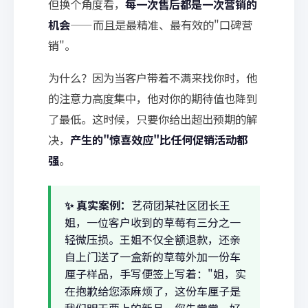
但换个角度看，
每一次售后都是一次营销的
机会
——而且是最精准、最有效的"口碑营
销"。
为什么？因为当客户带着不满来找你时，他
的注意力高度集中，他对你的期待值也降到
了最低。这时候，只要你给出超出预期的解
决，
产生的"惊喜效应"比任何促销活动都
强
。
✨ 真实案例：
艺荷团某社区团长王
姐，一位客户收到的草莓有三分之一
轻微压损。王姐不仅全额退款，还亲
自上门送了一盒新的草莓外加一份车
厘子样品，手写便签上写着："姐，实
在抱歉给您添麻烦了，这份车厘子是