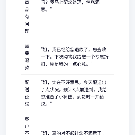
商
吗？我马上帮您处理，包您满
品
意。"
有
问
题
需
"姐，我已经给您退款了，您查收
要
一下。下次购物我给您一个专属折
退
扣，算是我的一点心意。"
款
配
"姐，实在不好意思，今天配送出
送
了点状况。预计X点前送到，我给
延
您准备了小补偿，到货时一并给
误
您。"
客
户
不
"姐，真的对不起让您不满意了。