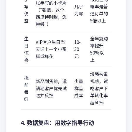
张手写的小卡片
写
几乎
概率是普
（"张姐，这个
便
为零
通订单的
西瓜特别甜，您
签
5倍以上
尝尝"）
生
全年复购
VIP客户生日当
10-
日
率提升
天送上一个小蛋
30
惊
50%以
糕或鲜花
元
喜
上
增强被重
提
新品到货前，邀
少量
视感，试
前
请老客户优先试
样品
吃客户下
尝
吃并反馈
成本
单转化率
鲜
超60%
4. 数据复盘：用数字指导行动