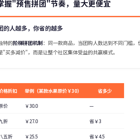
掌握"预售拼团"节奏，量大更便宜
团的人越多，你省的越多
独特的
阶梯拼团机制
：同一款商品，当团购人数达到不同门槛，
是"买多减价"，而是让整个社区集体受益的共赢模式。
价格折扣
举例（某款水果原价￥30）
省多少
原价
￥30.0
—
九折
￥27.0
省￥3
八五折
￥25.5
省￥4.5