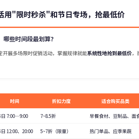
活用"限时秒杀"和节日专场，抢最低价
：哪些时间段最划算？
定开展多场限时促销活动，掌握规律就能
系统性地抢到最低价
，
时间
折扣力度
适合购买品类
日 7:00—9:00
7~8.5折
早餐食材、豆制品、面
日 12:00、20:00
5~7折（限量）
热门单品、应季果蔬