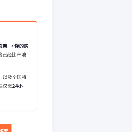
货架 → 你的购
格已经比产地
，以及全国特
快仅需
24小
幅度