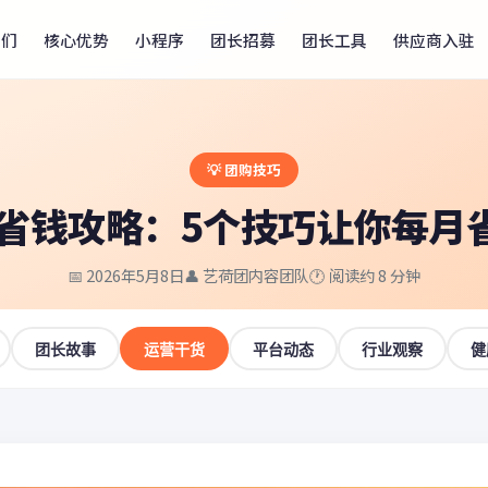
我们
核心优势
小程序
团长招募
团长工具
供应商入驻
💡 团购技巧
省钱攻略：5个技巧让你每月省
📅 2026年5月8日
👤 艺荷团内容团队
🕐 阅读约 8 分钟
团长故事
运营干货
平台动态
行业观察
健