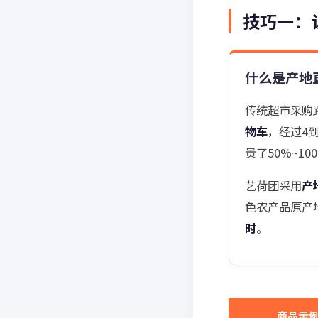
技巧一：
什么是产地
传统超市采购
物车
，经过4
贵了50%~10
艺荷团采用
产
色农产品原产
时
。
商品示