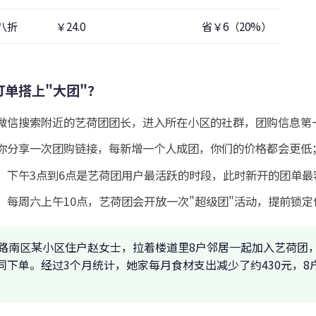
八折
￥24.0
省￥6（20%）
单搭上"大团"？
微信搜索附近的艺荷团团长，进入所在小区的社群，团购信息第
你分享一次团购链接，每新增一个人成团，你们的价格都会更低
：
下午3点到6点是艺荷团用户最活跃的时段，此时新开的团单最
：
每周六上午10点，艺荷团会开放一次"超级团"活动，提前锁
路南区某小区住户赵女士，拉着楼道里8户邻居一起加入艺荷团
同下单。经过3个月统计，她家每月食材支出减少了约430元，8