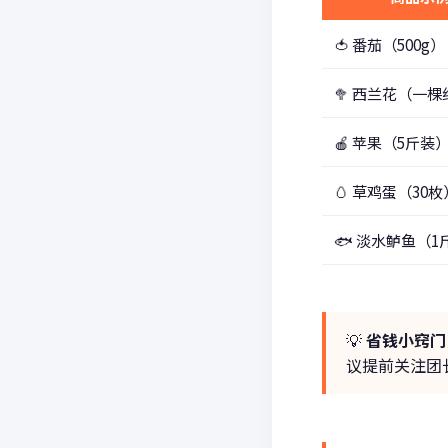
🍅 番茄（500g）
🥦 西兰花（一棵约
🍎 苹果（5斤装
🥚 草鸡蛋（30枚
🐟 淡水鲈鱼（1
💡
省钱小窍门
议提前关注团