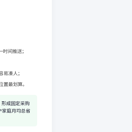
一时间推送；
；
容易凑人；
定位置最划算。
，形成固定采购
户家庭月均总省