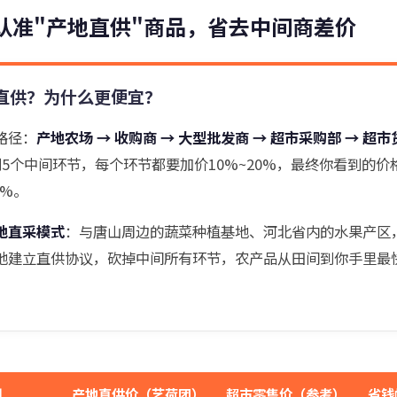
认准"产地直供"商品，省去中间商差价
直供？为什么更便宜？
路径：
产地农场 → 收购商 → 大型批发商 → 超市采购部 → 超市
到5个中间环节，每个环节都要加价10%~20%，最终你看到的价
0%。
地直采模式
：与唐山周边的蔬菜种植基地、河北省内的水果产区
地建立直供协议，砍掉中间所有环节，农产品从田间到你手里最
例
产地直供价（艺荷团）
超市零售价（参考）
省钱