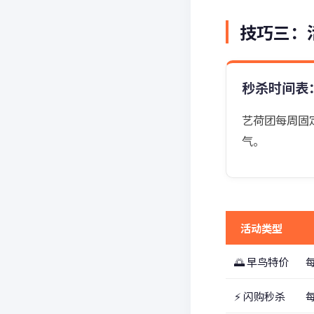
技巧三：
秒杀时间表
艺荷团每周固
气。
活动类型
🌅 早鸟特价
每
⚡ 闪购秒杀
每