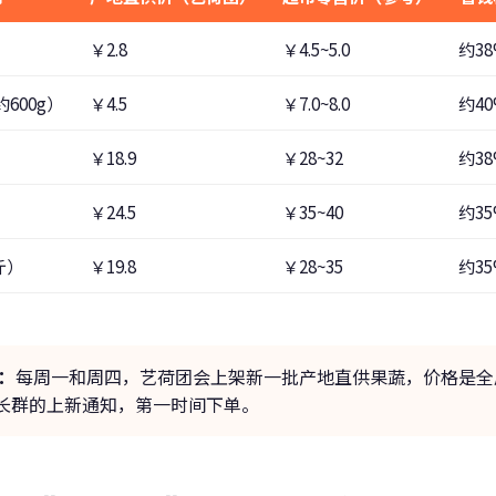
￥2.8
￥4.5~5.0
约3
600g）
￥4.5
￥7.0~8.0
约4
）
￥18.9
￥28~32
约3
）
￥24.5
￥35~40
约3
斤）
￥19.8
￥28~35
约3
：
每周一和周四，艺荷团会上架新一批产地直供果蔬，价格是全
长群的上新通知，第一时间下单。